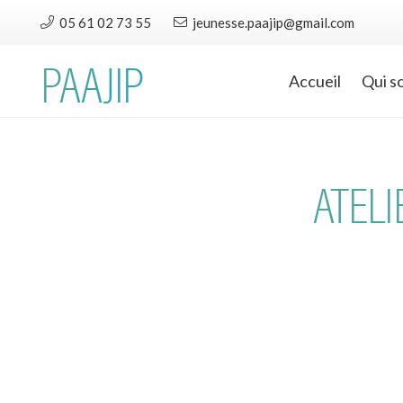
05 61 02 73 55
jeunesse.paajip@gmail.com
PAAJIP
Accueil
Qui s
ATELI