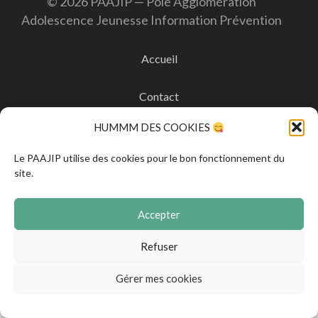
© 2026 PAAJIP — Pôle Agglomération
Adolescence Jeunesse Information Prévention
Accueil
Contact
HUMMM DES COOKIES
Mentions légales
Le PAAJIP utilise des cookies pour le bon fonctionnement du
CGVA
site.
Politique de confidentialité
Accepter
Refuser
Politique de cookies
Gérer mes cookies