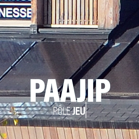
PAAJIP
PÔLE
JEUNESSE