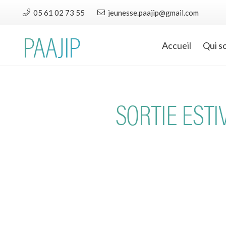
05 61 02 73 55
jeunesse.paajip@gmail.com
PAAJIP
Accueil
Qui s
SORTIE ESTI