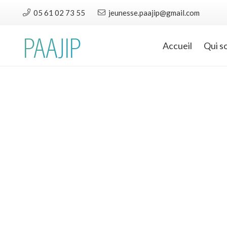
05 61 02 73 55
jeunesse.paajip@gmail.com
PAAJIP
Accueil
Qui s
#accueil
—
8.04.25
Immersion en Inde au
Pôle Jeunesse
Collaboratif
Le jeudi 3 avril, le PJC de Foix a
pris des airs de fête colorée à
l’occasion de l’Indian Day,…