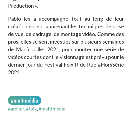
Production ».
Pablo les a accompagné tout au long de leur
création en leur apprenant les techniques de prise
de vue, de cadrage, de montage vidéo. Comme des
pros, elles se sont investies sur plusieurs semaines
de Mai à Juillet 2021, pour monter une série de
vidéos courtes dont le visionnage est prévu pour le
dernier jour du Festival Foix’R de Rue #HorsSérie
2021.
#multimédia
#atelier
,
#foix
,
#multimédia
#fête/festival
#fête/festival
—
3.08.26
—
6.07.26
#engagement
#engagement
—
4.08.26
—
4.08.26