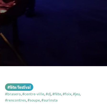
#fête/festival
#brasero
,
#centre-ville
,
#dj
,
#fête
,
#foix
,
#jeu
,
#rencontres
,
#soupe
,
#surinsta