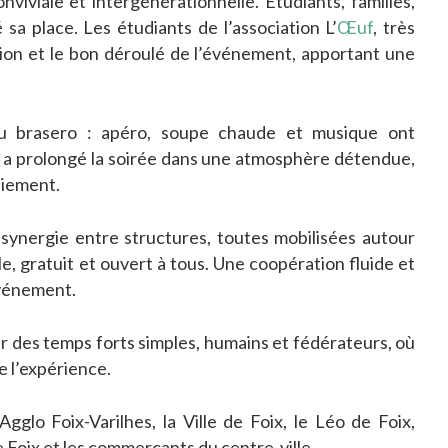
nviviale et intergénérationnelle. Étudiants, familles,
sa place. Les étudiants de l’association L’
Œuf
, très
mation et le bon déroulé de l’événement, apportant une
du brasero : apéro, soupe chaude et musique ont
a prolongé la soirée dans une atmosphère détendue,
liement.
synergie entre structures, toutes mobilisées autour
, gratuit et ouvert à tous. Une coopération fluide et
’événement.
r des temps forts simples, humains et fédérateurs, où
de l’expérience.
gglo Foix-Varilhes, la Ville de Foix, le Léo de Foix,
e Foix et les commerçants du centre-ville.