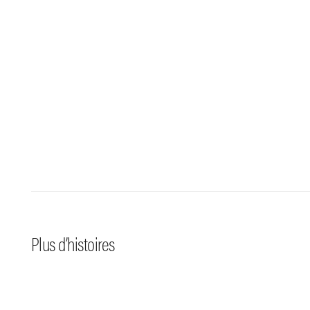
#engagement
—
4.08.26
#eng
Premiers défis sur les
parois pour les jeunes
Les je
Plus d’histoires
d’O2R
la Biz