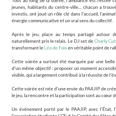
Tout au long de la soirée, l’ambiance est restée co
jeunes, habitants du centre-ville… chacun a trouvé 
investis, ont joué un rôle clé dans l’accueil, l’ani
énergie communicative et un vrai sens du collectif.
Après le jeu, place au temps partagé autour 
naturellement pris le relais. Le DJ set de
Charly Cut
transformant le
Léo de Foix
en véritable point de ral
Cette soirée a surtout été marquée par une belle 
d’un même objectif : proposer un moment accessible
visible, qui a largement contribué à la réussite de l
Cette soirée est née d’une envie du PAAJIP de crée
le jeu, la rencontre et la participation sont au cœur 
Un événement porté par le PAAJIP, avec l’État, l’A
l’association étudiante L’Œuf, le Comité des fêtes d