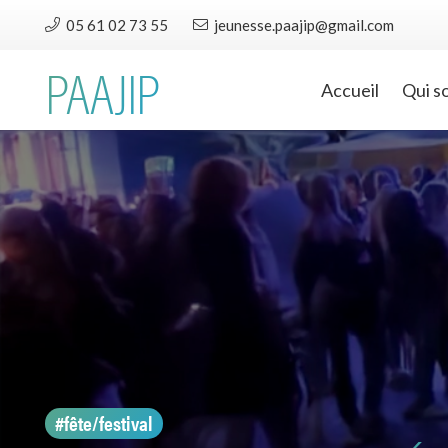
05 61 02 73 55
jeunesse.paajip@gmail.com
PAAJIP
Accueil
Qui s
#fête/festival