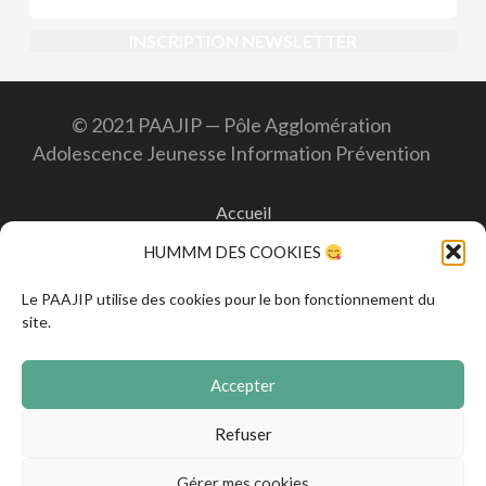
© 2021 PAAJIP — Pôle Agglomération
Adolescence Jeunesse Information Prévention
Accueil
HUMMM DES COOKIES
Contact
Le PAAJIP utilise des cookies pour le bon fonctionnement du
site.
Mentions légales
CGVA
Accepter
Refuser
Politique de confidentialité
Gérer mes cookies