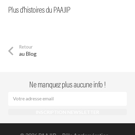
Sortilège : un final entre réel et
Vacances printemps 2024 – le
Municipal des Jeunes de
imaginaire
Vacances été 2023 – le récap !
Plus d’histoires du PAAJIP
récap !
Verniolle
au Blog
Ne manquez plus aucune info !