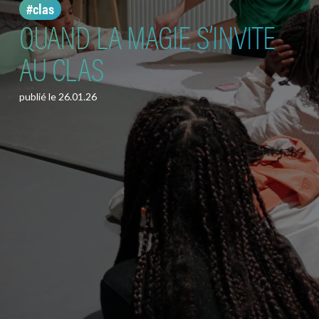
#clas
QUAND LA MAGIE S’INVITE
AU CLAS
publié le
26.01.26