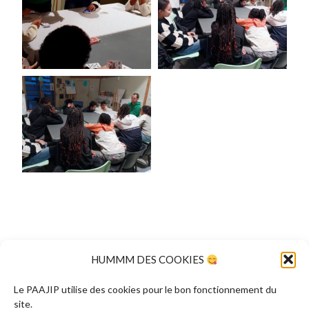
#clas
HUMMM DES COOKIES
#activités
,
#citepierrefaur
,
#CLAS
,
#collectif
,
#courbet
,
#culture
,
#découverte
,
#foix
,
#immersion
,
#magie
,
Le PAAJIP utilise des cookies pour le bon fonctionnement du
site.
#surinsta