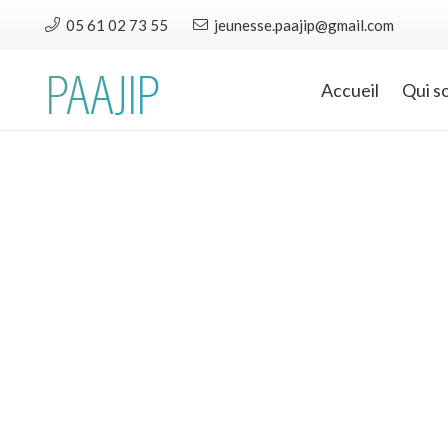
05 61 02 73 55
jeunesse.paajip@gmail.com
PAAJIP
Accueil
Qui s
#acco
#accompagnement
Et si 
—
19.01.26
On parle du numérique
numéri
sans filtre à Foix
Mercredi
Le mardi 16 décembre, le centre
associat
social CAF du Courbet a accueilli
une ving
une soirée rencontre autour du
pour un
numérique, animée par…
autour 