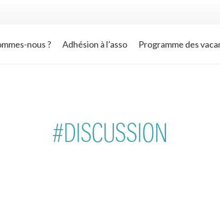
ommes-nous ?
Adhésion à l’asso
Programme des vaca
mpagnement
—
13.10.25
#accueil
on parlait du
—
9.07.25
La 6ème, comment 
que… sans filtre ?
passe ?
 1er octobre, la salle
#DISCUSSION
ive de Dalou a accueilli
Élèves de CM2, familles e
taine de participants
collégiens se sont retrou
e soirée d’échanges
3 juillet au PAAJIP de Ver
du…
pour un moment riche…