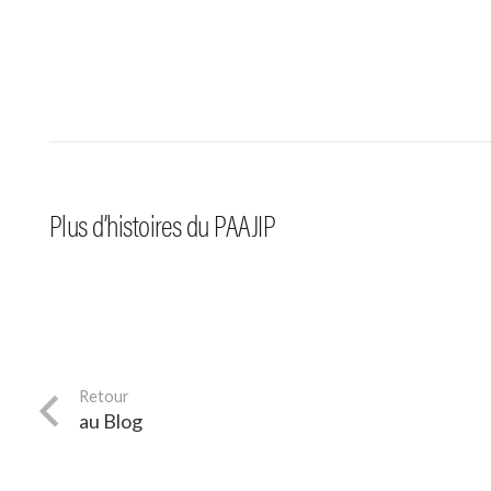
#jeux de rôle
—
7.05.25
#accue
Mission accomplie pour
la 17ème Convention Jeux
Le Paa
Plus d’histoires du PAAJIP
de Rôle de Verniolle
démén
au Blog