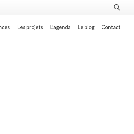
nces
Les projets
L’agenda
Le blog
Contact
ça se
t
vés jeudi
niolle