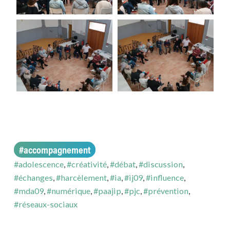
#accompagnement
#adolescence
,
#créativité
,
#débat
,
#discussion
,
#échanges
,
#harcèlement
,
#ia
,
#ij09
,
#influence
,
#mda09
,
#numérique
,
#paajip
,
#pjc
,
#prévention
,
#réseaux-sociaux
#fête/festival
#fête/festival
—
3.08.26
—
6.07.26
#engagement