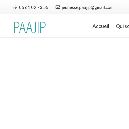
05 61 02 73 55
jeunesse.paajip@gmail.com
PAAJIP
Accueil
Qui s
#vacances
—
2.05.25
Vacances de printemps
2025 : le récap !
5 activités à la journée • 1 mini
séjour • 57 inscriptionsAvec 57
inscriptions, les vacances de
printemps ont tenu…