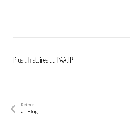
#arts p
Un « 
#activités
—
9.09.22
à l’es
Plus d’histoires du PAAJIP
Les Acti’ du Midi
de-Jar
au Blog