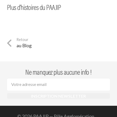
Customisation de planches de
du Courbet
en CEJR
Plus d’histoires du PAAJIP
Testeur d’Art: le recap !
skates au PAAJIP !
au Blog
Ne manquez plus aucune info !
© 2026 PAAJIP — Pôle Agglomération