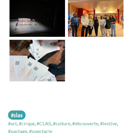
#clas
#art
,
#cirque
,
#CLAS
,
#culture
,
#découverte
,
#lestive
,
#partage
,
#spectacle