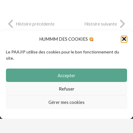
Histoire précédente
Histoire suivante
HUMMM DES COOKIES
© 2021 PAAJIP — Pôle Agglomération
Le PAAJIP utilise des cookies pour le bon fonctionnement du
Adolescence Jeunesse Information Prévention
site.
Accueil
Accepter
Refuser
Contact
Gérer mes cookies
Mentions légales
CGVA