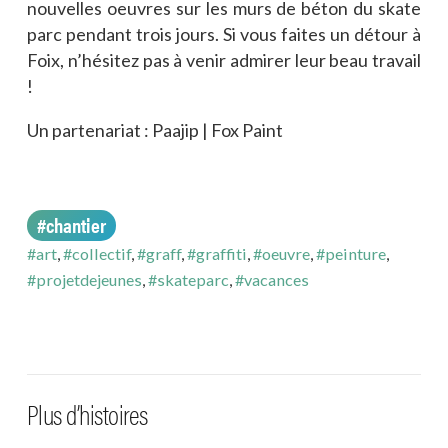
nouvelles oeuvres sur les murs de béton du skate
parc pendant trois jours. Si vous faites un détour à
Foix, n’hésitez pas à venir admirer leur beau travail
!
Un partenariat : Paajip | Fox Paint
#chantier
#art
,
#collectif
,
#graff
,
#graffiti
,
#oeuvre
,
#peinture
,
#projetdejeunes
,
#skateparc
,
#vacances
#fête/festival
#fête/festival
—
3.08.26
—
6.07.26
#engagement
#engagement
—
4.08.26
—
4.08.26
Dalou Ludique : une journée
Festival Foix’R de Rue : une
Premiers défis sur les parois
Les jeunes O2R en visite à la
placée sous le signe du jeu et du
11ème édition qui a fait vibrer le
pour les jeunes d’O2R
Biz’ART’Rit
Plus d’histoires
partage
cœur de Foix