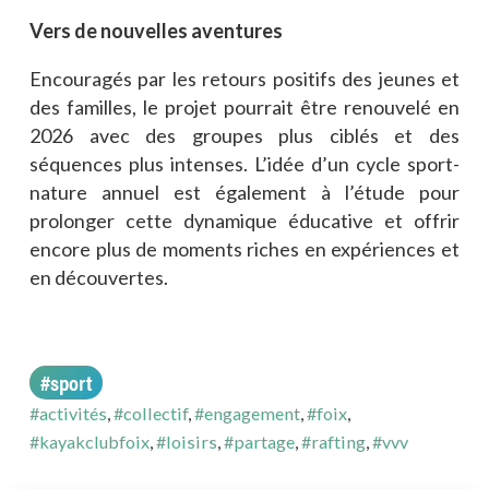
Vers de nouvelles aventures
Encouragés par les retours positifs des jeunes et
des familles, le projet pourrait être renouvelé en
2026 avec des groupes plus ciblés et des
séquences plus intenses. L’idée d’un cycle sport-
nature annuel est également à l’étude pour
prolonger cette dynamique éducative et offrir
encore plus de moments riches en expériences et
en découvertes.
#sport
#activités
,
#collectif
,
#engagement
,
#foix
,
#kayakclubfoix
,
#loisirs
,
#partage
,
#rafting
,
#vvv
#fête/festival
#fête/festival
—
3.08.26
—
6.07.26