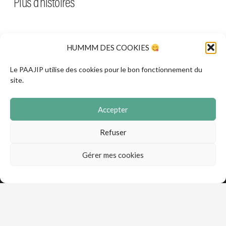
Biz’ART’Rit
Plus d’histoires
partage
cœur de Foix
HUMMM DES COOKIES
Histoire précédente
Histoire suivante
Le PAAJIP utilise des cookies pour le bon fonctionnement du
site.
© 2021 PAAJIP — Pôle Agglomération
Accepter
Adolescence Jeunesse Information Prévention
Refuser
Accueil
Gérer mes cookies
Contact
Mentions légales
CGVA