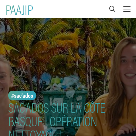
PAAJIP
#sac'ados
SAC’ADOS SUR LA CÔTE
BASQUE : OPÉRATION
NETTOYAGE !