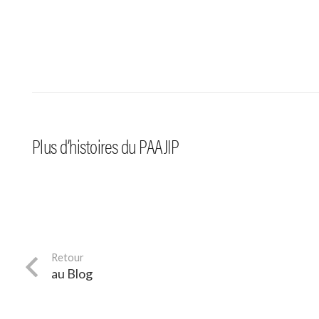
#fête/festival
#accue
—
6.07.26
Festival Foix’R de Rue :
Une s
une 11ème édition qui a
pour l
Plus d’histoires du PAAJIP
fait vibrer le cœur de Foix
une 1è
au Blog